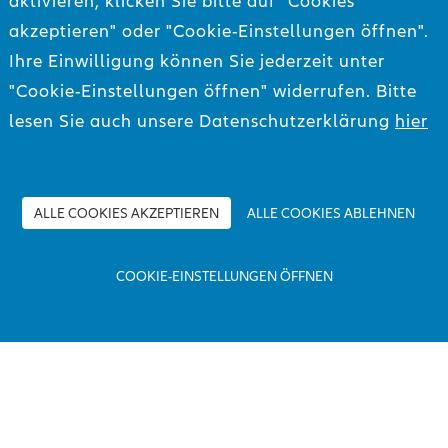
aktivieren, klicken Sie bitte auf "Cookies
rfer
akzeptieren" oder "Cookie-Einstellungen öffnen".
rfer (at) strabag.com
Ihre Einwilligung können Sie jederzeit unter
88
"Cookie-Einstellungen öffnen" widerrufen. Bitte
lesen Sie auch unsere Datenschutzerklärung
hier
ALLE COOKIES AKZEPTIEREN
ALLE COOKIES ABLEHNEN
enschutz
Nutzungsbedingungen
COOKIE-EINSTELLUNGEN ÖFFNEN
rfassung von Daten von Google Analytics für diese Webseite deaktivieren