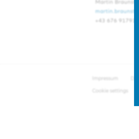
Martin Braunsto
martin.braunsto
+43 676 91791
Impressum
Dat
Cookie settings
E